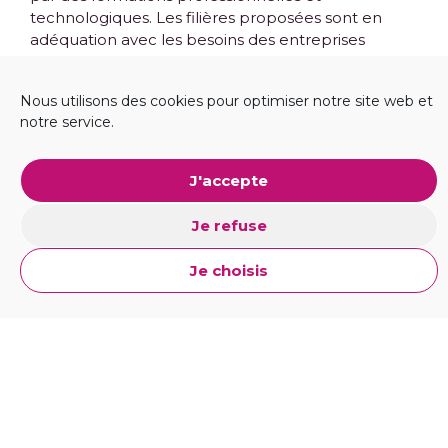
technologiques. Les filières proposées sont en
adéquation avec les besoins des entreprises
locales et nationales.
Nous utilisons des cookies pour optimiser notre site web et
L’université de Haute Alsace propose
170
notre service.
formations
dans de nombreux domaines, dont :
Lettres
J'accepte
Sociales
Je refuse
Juridiques
Je choisis
Sciences
Techniques
Marketing
Agro sciences
Sciences économiques